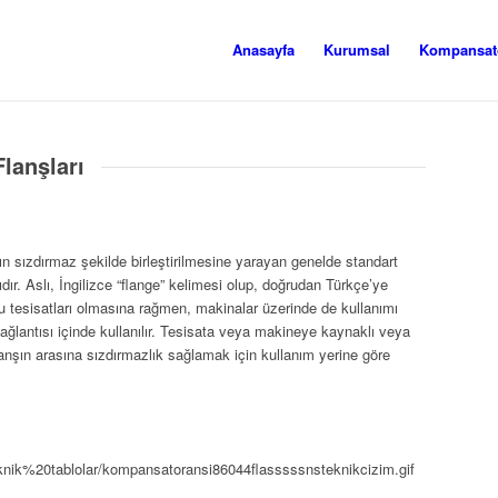
Anasayfa
Kurumsal
Kompansatö
lanşları
n sızdırmaz şekilde birleştirilmesine yarayan genelde standart
dır. Aslı, İngilizce “flange” kelimesi olup, doğrudan Türkçe’ye
oru tesisatları olmasına rağmen, makinalar üzerinde de kullanımı
 bağlantısı içinde kullanılır. Tesisata veya makineye kaynaklı veya
 flanşın arasına sızdırmazlık sağlamak için kullanım yerine göre