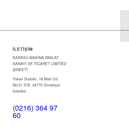
AN
İLETIŞIM
KARASU MAKİNA İMALAT
SANAYİ VE TİCARET LİMİTED
ŞİRKETİ
Yukarı Dudullu, 18 Mart Cd.
No:21 D:B, 34775 Ümraniye/
İstanbul
(0216) 364 97
60