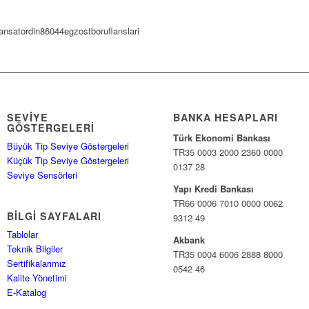
SEVIYE
BANKA HESAPLARI
GÖSTERGELERI
Türk Ekonomi Bankası
Büyük Tip Seviye Göstergeleri
TR35 0003 2000 2360 0000
Küçük Tip Seviye Göstergeleri
0137 28
Seviye Sensörleri
Yapı Kredi Bankası
TR66 0006 7010 0000 0062
BILGI SAYFALARI
9312 49
Tablolar
Akbank
Teknik Bilgiler
TR35 0004 6006 2888 8000
Sertifikalarımız
0542 46
Kalite Yönetimi
E-Katalog