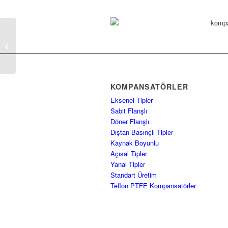
DIN EN 1092-1 Flanş Yüzey Ölçüleri
KOMPANSATÖRLER
Eksenel Tipler
Sabit Flanşlı
Döner Flanşlı
Dıştan Basınçlı Tipler
Kaynak Boyunlu
Açısal Tipler
Yanal Tipler
Standart Üretim
Teflon PTFE Kompansatörler