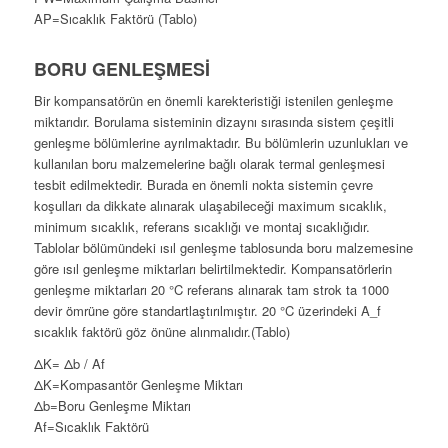
AP=Sıcaklık Faktörü (Tablo)
BORU GENLEŞMESİ
Bir kompansatörün en önemli karekteristiği istenilen genleşme
miktarıdır. Borulama sisteminin dizaynı sırasında sistem çeşitli
genleşme bölümlerine ayrılmaktadır. Bu bölümlerin uzunlukları ve
kullanılan boru malzemelerine bağlı olarak termal genleşmesi
tesbit edilmektedir. Burada en önemli nokta sistemin çevre
koşulları da dikkate alınarak ulaşabileceği maximum sıcaklık,
minimum sıcaklık, referans sıcaklığı ve montaj sıcaklığıdır.
Tablolar bölümündeki ısıl genleşme tablosunda boru malzemesine
göre ısıl genleşme miktarları belirtilmektedir. Kompansatörlerin
genleşme miktarları 20 °C referans alınarak tam strok ta 1000
devir ömrüne göre standartlaştırılmıştır. 20 °C üzerindeki A_f
sıcaklık faktörü göz önüne alınmalıdır.(Tablo)
ΔK= Δb / Af
ΔK=Kompasantör Genleşme Miktarı
Δb=Boru Genleşme Miktarı
Af=Sıcaklık Faktörü