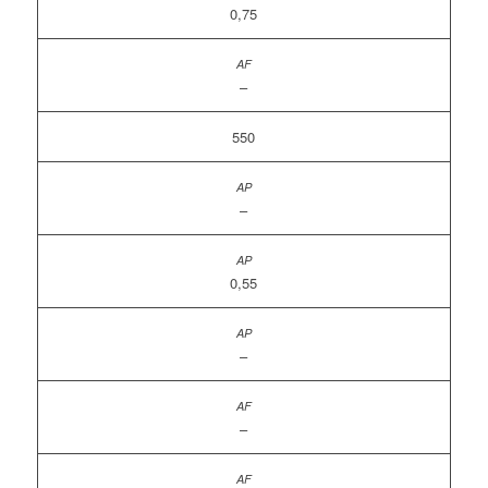
0,75
–
550
–
0,55
–
–