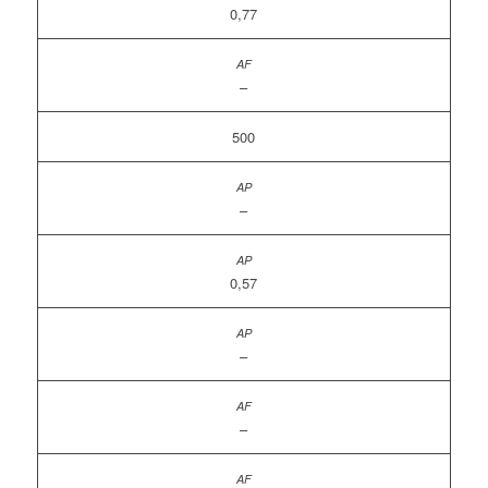
0,77
–
500
–
0,57
–
–