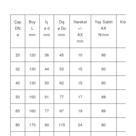
Çap
Boy
İç
Dış
Hareket
Yay Sabiti
Körük Efe
DN
L
ø d
ø Do
+/-
AX
K
ø
mm
mm
mm
AX
N/mm
c
mm
25
120
36
45
10
86
32
130
44
53
15
60
40
130
50
62
15
60
50
150
61
77
17
88
65
160
77
97
19
89
80
170
90
115
24
80