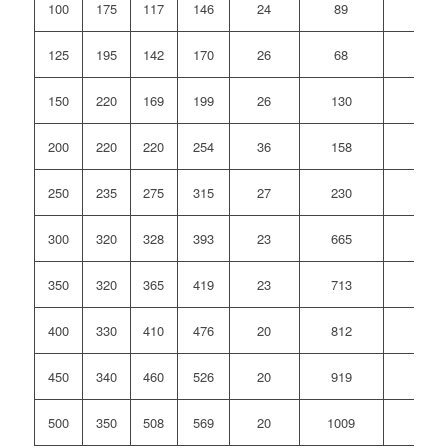
100
175
117
146
24
89
1
125
195
142
170
26
68
1
150
220
169
199
26
130
2
200
220
220
254
36
158
4
250
235
275
315
27
230
6
300
320
328
393
23
665
1
350
320
365
419
23
713
1
400
330
410
476
20
812
1
450
340
460
526
20
919
1
500
350
508
569
20
1009
2