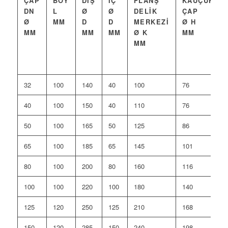
ÇAP
BOY
DIŞ
İÇ
FLANŞ
KAUÇUK
DN
L
Ø
Ø
DELIK
ÇAP
Ø
MM
D
D
MERKEZI
Ø H
MM
MM
MM
Ø K
MM
MM
32
100
140
40
100
76
40
100
150
40
110
76
50
100
165
50
125
86
65
100
185
65
145
101
80
100
200
80
160
116
100
100
220
100
180
140
125
120
250
125
210
168
150
120
285
150
240
198