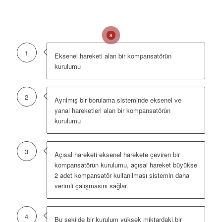
1
2
3
4
5
6
7
8
1
Eksenel hareketi alan bir kompansatörün
kurulumu
2
Ayrılmış bir borulama sisteminde eksenel ve
yanal hareketleri alan bir kompansatörün
kurulumu
3
Açısal hareketi eksenel harekete çeviren bir
kompansatörün kurulumu, açısal hareket büyükse
2 adet kompansatör kullanılması sistemin daha
verimli çalışmasını sağlar.
4
Bu şekilde bir kurulum yüksek miktardaki bir