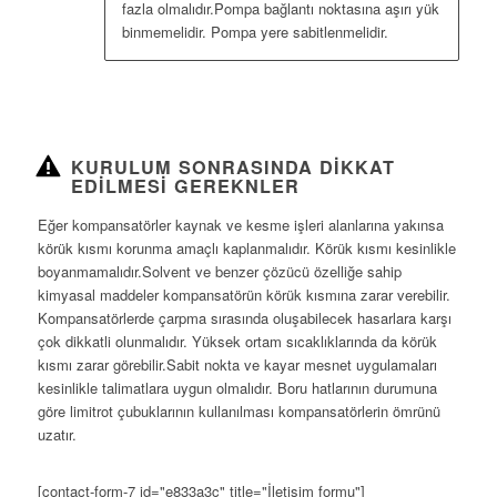
fazla olmalıdır.Pompa bağlantı noktasına aşırı yük
binmemelidir. Pompa yere sabitlenmelidir.
KURULUM SONRASINDA DIKKAT
EDILMESI GEREKNLER
Eğer kompansatörler kaynak ve kesme işleri alanlarına yakınsa
körük kısmı korunma amaçlı kaplanmalıdır. Körük kısmı kesinlikle
boyanmamalıdır.Solvent ve benzer çözücü özelliğe sahip
kimyasal maddeler kompansatörün körük kısmına zarar verebilir.
Kompansatörlerde çarpma sırasında oluşabilecek hasarlara karşı
çok dikkatli olunmalıdır. Yüksek ortam sıcaklıklarında da körük
kısmı zarar görebilir.Sabit nokta ve kayar mesnet uygulamaları
kesinlikle talimatlara uygun olmalıdır. Boru hatlarının durumuna
göre limitrot çubuklarının kullanılması kompansatörlerin ömrünü
uzatır.
[contact-form-7 id="e833a3c" title="İletişim formu"]