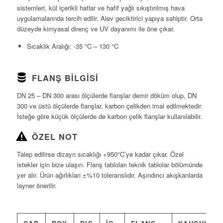
sistemleri, kül içerikli hatlar ve hafif yağlı sıkıştırılmış hava
uygulamalarında tercih edilir. Alev geciktirici yapıya sahiptir. Orta
düzeyde kimyasal direnç ve UV dayanımı ile öne çıkar.
Sıcaklık Aralığı: -35 °C – 130 °C
FLANŞ BILGISI
DN 25 – DN 300 arası ölçülerde flanşlar demir döküm olup, DN
300 ve üstü ölçülerde flanşlar, karbon çelikden imal edilmektedir.
İsteğe göre küçük ölçülerde de karbon çelik flanşlar kullanılabilir.
ÖZEL NOT
Talep edilirse dizayn sıcaklığı +950°C’ye kadar çıkar. Özel
istekler için bize ulaşın. Flanş tabloları teknik tablolar bölümünde
yer alır. Ürün ağırlıkları ±%10 toleranslıdır. Aşındırıcı akışkanlarda
layner önerilir.