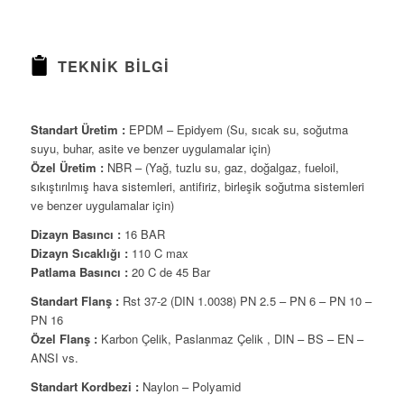
TEKNIK BILGI
Standart Üretim :
EPDM – Epidyem (Su, sıcak su, soğutma
suyu, buhar, asite ve benzer uygulamalar için)
Özel Üretim :
NBR – (Yağ, tuzlu su, gaz, doğalgaz, fueloil,
sıkıştırılmış hava sistemleri, antifiriz, birleşik soğutma sistemleri
ve benzer uygulamalar için)
Dizayn Basıncı :
16 BAR
Dizayn Sıcaklığı :
110 C max
Patlama Basıncı :
20 C de 45 Bar
Standart Flanş :
Rst 37-2 (DIN 1.0038) PN 2.5 – PN 6 – PN 10 –
PN 16
Özel Flanş :
Karbon Çelik, Paslanmaz Çelik , DIN – BS – EN –
ANSI vs.
Standart Kordbezi :
Naylon – Polyamid