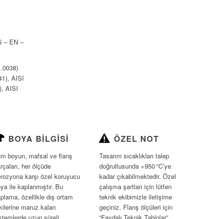
S – EN –
1.0038)
1), AISI
), AISI
BOYA BILGISI
ÖZEL NOT
m boyun, mafsal ve flanş
Tasarım sıcaklıkları talep
rçaları, her ölçüde
doğrultusunda +950 °C’ye
rozyona karşı özel koruyucu
kadar çıkabilmektedir. Özel
ya ile kaplanmıştır. Bu
çalışma şartları için lütfen
plama, özellikle dış ortam
teknik ekibimizle iletişime
kilerine maruz kalan
geçiniz. Flanş ölçüleri için
stemlerde uzun süreli
“Faydalı Teknik Tablolar”