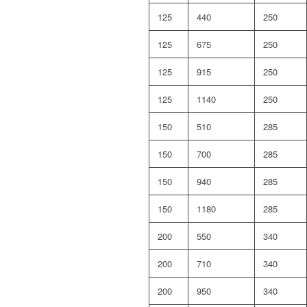
125
440
250
125
675
250
125
915
250
125
1140
250
150
510
285
150
700
285
150
940
285
150
1180
285
200
550
340
200
710
340
200
950
340