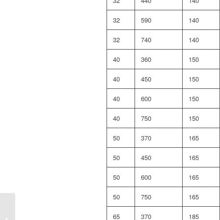
32
440
140
32
590
140
32
740
140
40
360
150
40
450
150
40
600
150
40
750
150
50
370
165
50
450
165
50
600
165
50
750
165
Yanal kompansatör Tip
65
370
185