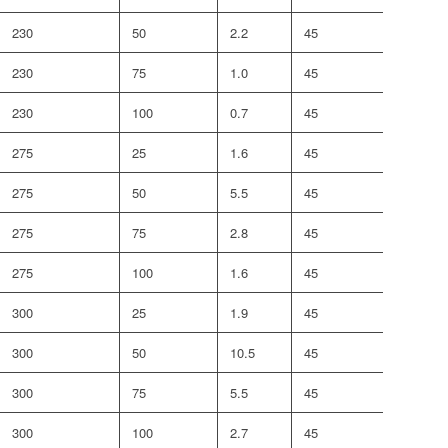
230
50
2.2
45
58
230
75
1.0
45
82
230
100
0.7
45
82
275
25
1.6
45
82
275
50
5.5
45
82
275
75
2.8
45
82
275
100
1.6
45
82
300
25
1.9
45
134
300
50
10.5
45
134
300
75
5.5
45
134
300
100
2.7
45
134