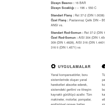
Dizayn Basıncı :
16 BAR
Dizayn Sıcaklığı :
– 196 + 550 C
Standart Flanş :
Rst 37-2 (DIN 1.0038)
Özel Flanş :
Paslanmaz Çelik DIN – B
ANSI vs.
Standart Rod-Somun :
Rst 37-2 (DIN 
Özel Rod-Somun :
AISI 304 (DIN 1.454
309 (DIN 1.4828), AISI 316 (DIN 1.4401
316 ti (DIN 1.4571) vs
UYGULAMALAR
Yanal kompansatörler, boru
Tü
sistemlerinde oluşan yanal
pa
hareketleri absorbe ederek,
ko
sistemdeki gerilimi ve titreşim
bo
kaynaklı gürültüyü azaltır. Tüm
ka
makineler, motorlar, pompalar,
et
endüstriyel proses hatları,
si