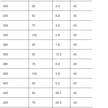
345
25
2.0
45
192
345
50
8.8
45
192
345
75
4.5
45
192
345
100
2.8
45
192
385
25
1.8
45
265
385
50
13.5
45
265
385
75
6.8
45
265
385
100
3.8
45
265
445
25
6.2
45
442
445
50
58.7
45
442
445
75
30.5
45
442