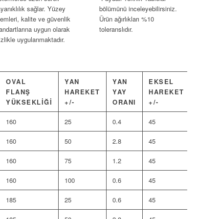
yanıklılık sağlar. Yüzey
bölümünü inceleyebilirsiniz.
lemleri, kalite ve güvenlik
Ürün ağırlıkları %10
andartlarına uygun olarak
toleranslıdır.
tizlikle uygulanmaktadır.
OVAL
YAN
YAN
EKSEL
KÖRÜ
FLANŞ
HAREKET
YAY
HAREKET
EFEK
YÜKSEKLIĞI
+/-
ORANI
+/-
ALAN
160
25
0.4
45
12
160
50
2.8
45
18
160
75
1.2
45
24
160
100
0.6
45
24
185
25
0.6
45
18