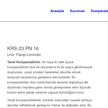
Anasayfa
Kurumsal
Kompansatö
KRS-23 PN 16
Univ. Flanşlı Limtrotlu
Yanal Kompansatörler
, bir veya iki adet açısal
kompansatörün özel bir düzenleme ile bir araya getirilmesiyle
oluşturulan, yanal yöndeki hareketleri absorbe etmek
amacıyla tasarlanmış genleşme elemanlarıdır. Bu
kompansatörler, boru sistemlerinde eksenel doğrultuya dik
düzlemde meydana gelen termal genleşmeleri etkin biçimde
kontrol altına alarak sistemin yapısal bütünlüğünü korur.
Yanal kompansatörlerde, körükler arasındaki mesafe arttıkça
absorbe edilebilecek genleşme miktarı da doğrudan artar. Bu