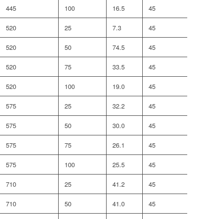
445
100
16.5
45
442
520
25
7.3
45
683
520
50
74.5
45
683
520
75
33.5
45
683
520
100
19.0
45
683
575
25
32.2
45
320
575
50
30.0
45
320
575
75
26.1
45
320
575
100
25.5
45
320
710
25
41.2
45
470
710
50
41.0
45
470