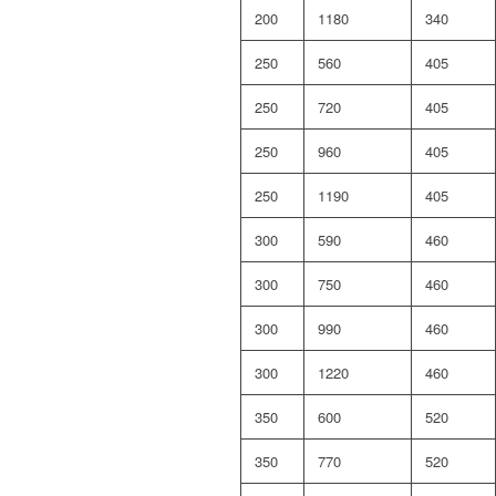
200
1180
340
250
560
405
250
720
405
250
960
405
250
1190
405
300
590
460
300
750
460
300
990
460
300
1220
460
350
600
520
350
770
520