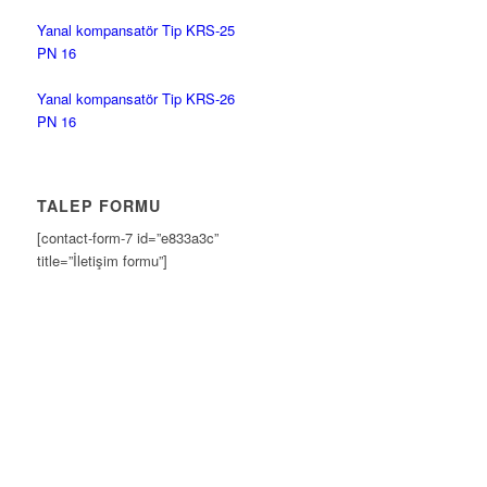
Yanal kompansatör Tip KRS-25
PN 16
Yanal kompansatör Tip KRS-26
PN 16
TALEP FORMU
[contact-form-7 id=”e833a3c”
title=”İletişim formu”]