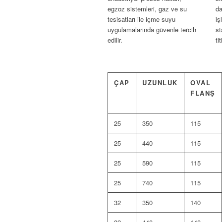
egzoz sistemleri, gaz ve su
da
tesisatları ile içme suyu
iş
uygulamalarında güvenle tercih
st
edilir.
ti
ÇAP
UZUNLUK
OVAL
FLANŞ
25
350
115
25
440
115
25
590
115
25
740
115
32
350
140