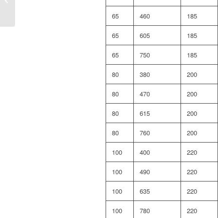
KRS-24 PN 16
65
460
185
65
605
185
65
750
185
80
380
200
80
470
200
80
615
200
80
760
200
100
400
220
100
490
220
100
635
220
100
780
220