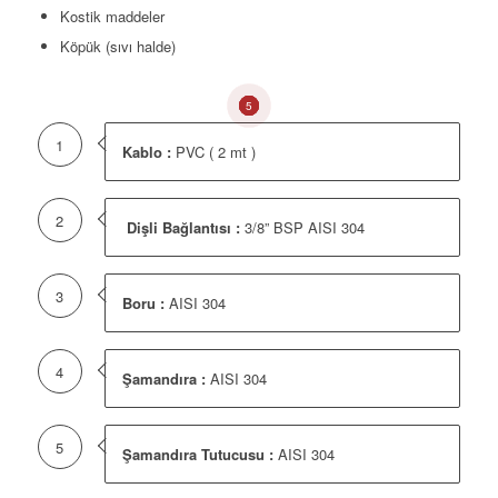
Kostik maddeler
Köpük (sıvı halde)
1
2
3
4
5
1
Kablo :
PVC ( 2 mt )
2
Dişli Bağlantısı :
3/8” BSP AISI 304
3
Boru :
AISI 304
4
Şamandıra :
AISI 304
5
Şamandıra Tutucusu :
AISI 304