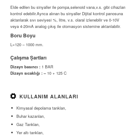
Elde edilen bu sinyaller ile pompa,selenoid vana,v.s. gibi cihazları
kontrol edebilir.Ayrıca alınan bu sinyaller Dijital kontrol panosuna
aktarılarak sıvı seviyesi %, litre, v.s. olaral izlenebilir ve 0-10V
veya 4-20mA analog çıkış ile otomasyon sistemine aktarılabilir.
Boru Boyu
L=120 – 1000 mm.
Çalışma Şartları
Dizayn basıncı :
1 BAR
Dizayn sıcaklığı : –
10 + 125 C
KULLANIM ALANLARI
Kimyasal depolama tankları,
Buhar kazanları,
Gaz Tankları,
Yer altı tankları,