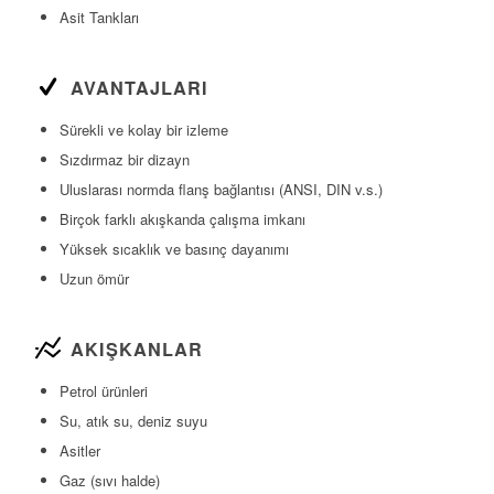
Asit Tankları
AVANTAJLARI
Sürekli ve kolay bir izleme
Sızdırmaz bir dizayn
Uluslarası normda flanş bağlantısı (ANSI, DIN v.s.)
Birçok farklı akışkanda çalışma imkanı
Yüksek sıcaklık ve basınç dayanımı
Uzun ömür
AKIŞKANLAR
Petrol ürünleri
Su, atık su, deniz suyu
Asitler
Gaz (sıvı halde)