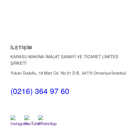
İLETIŞIM
KARASU MAKİNA İMALAT SANAYİ VE TİCARET LİMİTED
ŞİRKETİ
Yukarı Dudullu, 18 Mart Cd. No:21 D:B, 34775 Ümraniye/İstanbul
(0216) 364 97 60